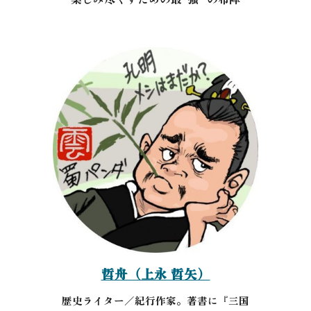
哲舟（上永 哲矢）
歴史ライター／紀行作家。著書に『三国