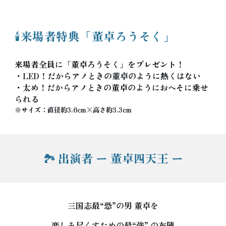
🕯️来場者特典「董卓ろうそく」
来場者全員に「董卓ろうそく」をプレゼント！
・LED！だからアノときの董卓のように熱くはない
・太め！だからアノときの董卓のようにおへそに乗せ
られる
※サイズ：直径約3.6cm×高さ約3.3cm
出演者 ー 董卓四天王 ー
🏞️
三国志最“恐”の男 董卓を
楽しみ尽くすための最“強” の布陣