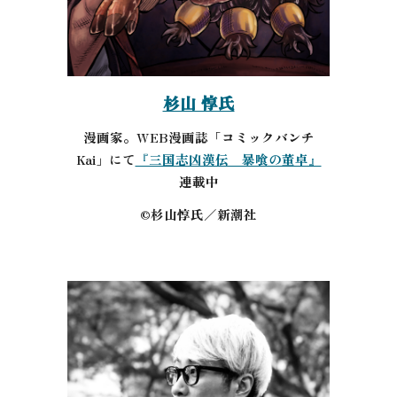
杉山 惇氏
漫画家。WEB漫画誌「コミックバンチ
Kai」にて
『三国志凶漢伝 暴喰の董卓』
連載中
©杉山惇氏／新潮社