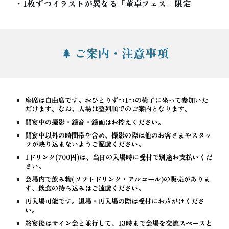
・1枚ずつイラストが異なる「董卓フェス」限定
ご案内・注意事項
🌲
座席は自由席です。おひとりずつ1つの椅子に坐って参加いた
だけます。なお、入場は整列順でのご案内となります。
開宴中の撮影・録音・録画はお控えください。
開宴中以外の時間帯を含め、撮影の際は他のお客さまやスタッ
フが映り込まないようご配慮ください。
1ドリンク(700円)は、当日の入場時に受付で別途お支払いくだ
さい。
会場内で
飲み物(ソフトドリンク・アルコール)の販売がありま
す、飲食の持ち込みはご遠慮ください
。
再入場可能です。退場・再入場の際は受付にお声がけくださ
い。
終宴後はサイン会と並行して、13時まで会場を交流スペースと