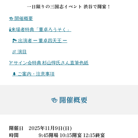
一日限りの三国志イベント 渋谷で開宴！
🍻 開催概要
🕯️来場者特典「董卓ろうそく」
🏞️ 出演者 ー 董卓四天王 ー
🍖 演目
🏹サイン会特典 杉山惇氏さん直筆色紙
🌲 ご案内・注意事項
開催概要
🍻
開催日
2025年11月9日(日)
時間
9:45開場 10:15開宴 12:15終宴