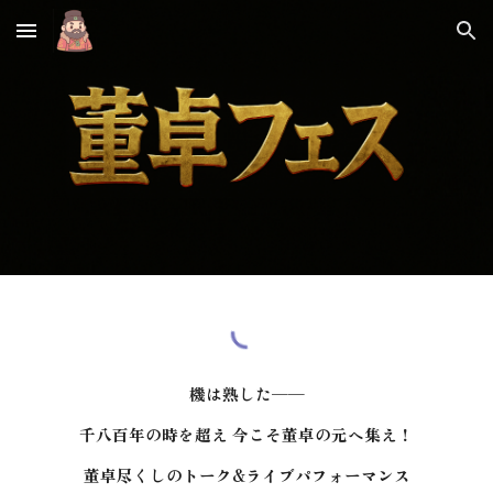
Skip to main content
Skip to navigation
機
は熟した——
千八百年の時を超え 今こそ
董卓の元へ集え！
董卓尽くしのトーク&ライブパフォーマンス