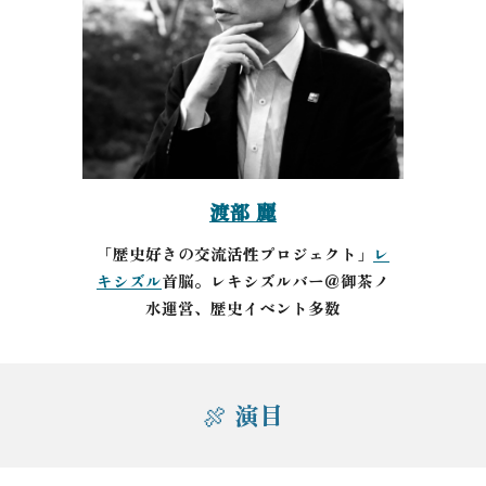
渡部 麗
「歴史好きの交流活性プロジェクト」
レ
キシズル
首脳。レキシズルバー＠御茶ノ
水運営、歴史イベント多数
演目
🍖