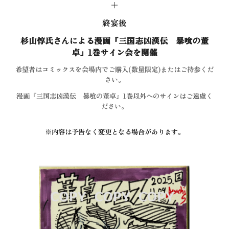
＋
終宴後
杉山惇氏さんによる漫画『三国志凶漢伝 暴喰の董
卓』1巻サイン会を開催
希望者はコミックスを会場内でご購入(数量限定)またはご持参くだ
さい。
漫画『三国志凶漢伝 暴喰の董卓』1巻以外へのサインはご遠慮く
ださい。
※内容は予告なく変更となる場合があります。