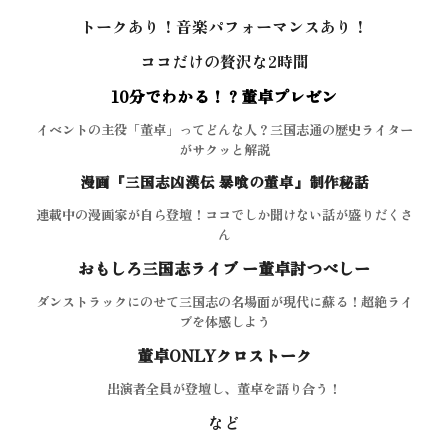
トークあり！音楽パフォーマンスあり！
ココだけの贅沢な2時間
10分でわかる！？董卓プレゼン
イベントの主役「董卓」ってどんな人？三国志通の歴史ライター
がサクッと解説
漫画『三国志凶漢伝 暴喰の董卓』制作秘話
連載中の漫画家が自ら登壇！ココでしか聞けない話が盛りだくさ
ん
おもしろ三国志ライブ ー董卓討つべしー
ダンストラックにのせて三国志の名場面が現代に蘇る！超絶ライ
ブを体感しよう
董卓ONLYクロストーク
出演者全員が登壇し、董卓を語り合う！
など