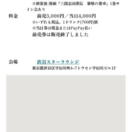
※終宴後 漫画『三国志凶漢伝 暴喰の董卓』1巻サ
イン会あり
料金
前売3,000円／当日4,000円
※いずれも税込、1ドリンク(700円)別
※当日券は現金またはPayPay払い
前売券は販売終了しました
会場
渋谷スターラウンジ
東京都渋谷区宇田川町4-7トウセン宇田川ビル1F